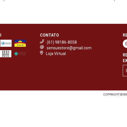
O
CONTATO
R
(61) 98186-8058
sensuestore@gmail.com
Loja Virtual
R
E
COPYRIGHT SENSU