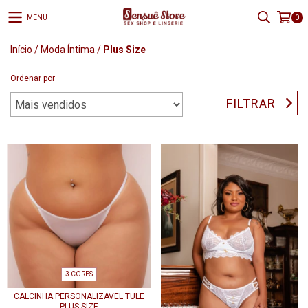
MENU
0
Início
/
Moda Íntima
/
Plus Size
Ordenar por
FILTRAR
3 CORES
CALCINHA PERSONALIZÁVEL TULE
PLUS SIZE